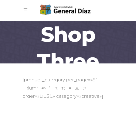
Shop
Three
Columns
[product_category per_page=»9″
columns=»3″ orderby=»date»
order=»DESC» category=»creative»]